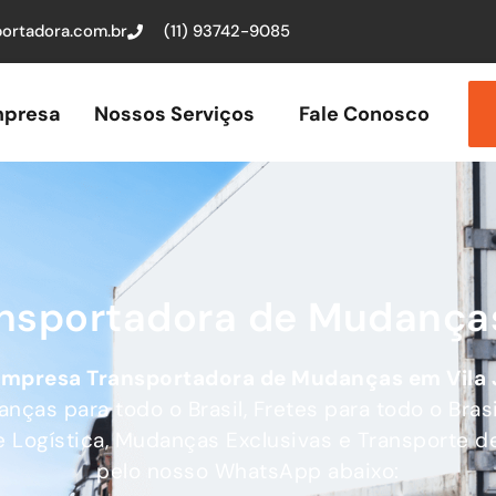
ortadora.com.br
(11) 93742-9085
presa
Nossos Serviços
Fale Conosco
ansportadora de Mudanças
empresa Transportadora de Mudanças
em Vila 
as para todo o Brasil, Fretes para todo o Brasi
e Logística, Mudanças Exclusivas e Transporte de
pelo nosso WhatsApp abaixo: