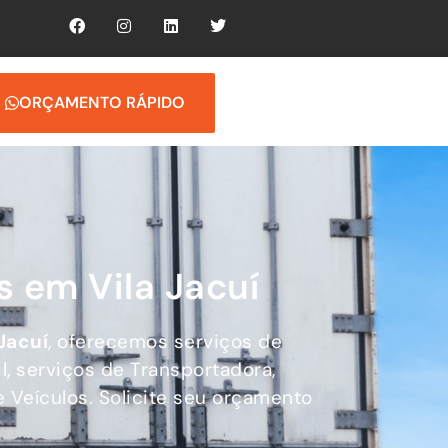
ORÇAMENTO RÁPIDO
 em Vila Jacuí
Jacuí
, oferecemos serviços de
l, serviços de Transportadora,
 Veículos. Solicite seu orçamento