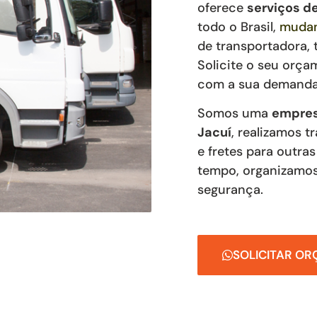
oferece
serviços 
todo o Brasil,
mudan
de transportadora, 
Solicite o seu orça
com a sua demanda
Somos uma
empres
Jacuí
, realizamos t
e fretes para outra
tempo, organizamos
segurança.
SOLICITAR O