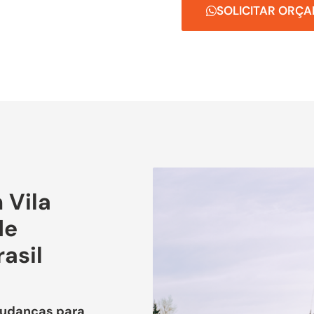
SOLICITAR ORÇ
 Vila
de
asil
Mudanças para