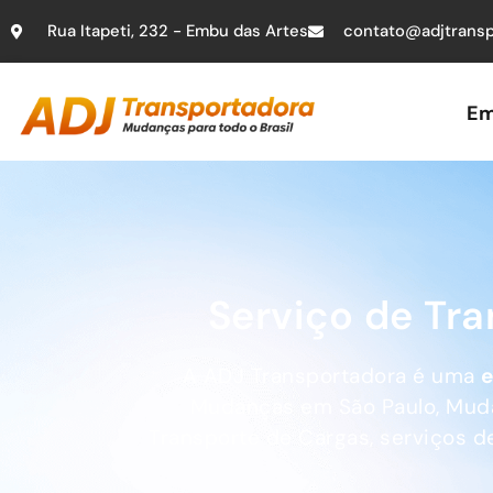
Rua Itapeti, 232 - Embu das Artes
contato@adjtransp
Em
Serviço de Tr
A ADJ Transportadora é uma
Mudanças em São Paulo, Mudanç
Transporte de Cargas, serviços d