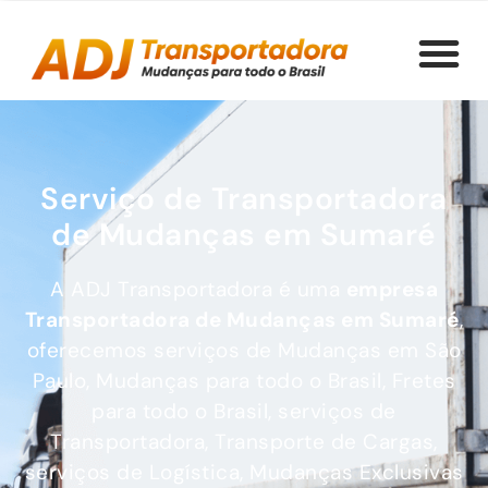
Serviço de Transportadora
de Mudanças em Sumaré
A ADJ Transportadora é uma
empresa
Transportadora de Mudanças
em Sumaré
,
oferecemos serviços de Mudanças em São
Paulo, Mudanças para todo o Brasil, Fretes
para todo o Brasil, serviços de
Transportadora, Transporte de Cargas,
serviços de Logística, Mudanças Exclusivas