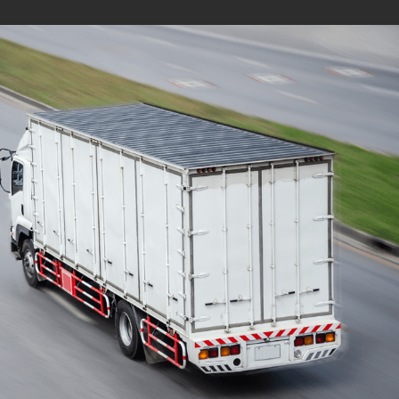
Mudanças Residenciais
com equipe especializada
e profissionais
cuidadosos
Solicite seu orçamento personalizado e
online sem compromisso com a nossa
equipe, consulte a opção de contratar o
serviço para a região que você deseja
mudar de endereço, deixe tudo conosco e
conte com uma empresa de tradição no
mercado de transporte de móveis.
ORÇAMENTO