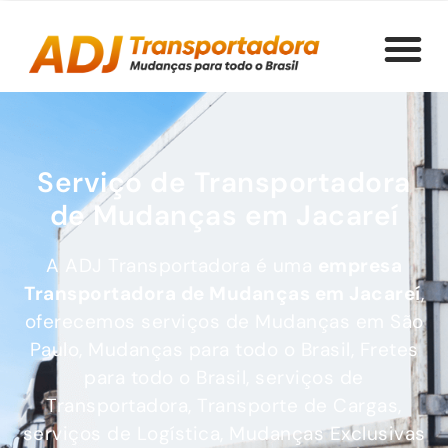
Serviço de Transportadora
de Mudanças em Jacareí
A ADJ Transportadora é uma
empresa
Transportadora de Mudanças
em Jacareí
,
oferecemos serviços de Mudanças em São
Paulo, Mudanças para todo o Brasil, Fretes
para todo o Brasil, serviços de
Transportadora, Transporte de Cargas,
serviços de Logística, Mudanças Exclusivas