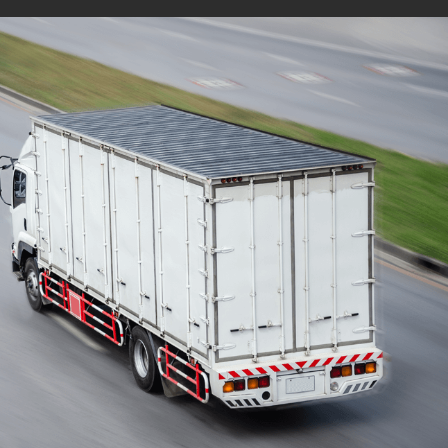
com equipe especializada
e profissionais
cuidadosos
Solicite seu orçamento personalizado e
online sem compromisso com a nossa
equipe, consulte a opção de contratar o
serviço para a região que você deseja
mudar de endereço, deixe tudo conosco e
conte com uma empresa de tradição no
mercado de transporte de móveis.
ORÇAMENTO