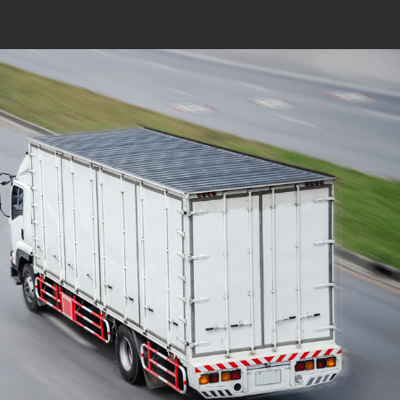
Mudanças Residenciais
com equipe especializada
e profissionais
cuidadosos
Solicite seu orçamento personalizado e
online sem compromisso com a nossa
equipe, consulte a opção de contratar o
serviço para a região que você deseja
mudar de endereço, deixe tudo conosco e
conte com uma empresa de tradição no
mercado de transporte de móveis.
ORÇAMENTO