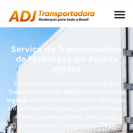
Serviço de Transportadora
de Mudanças em Parada
Inglesa
A ADJ Transportadora é uma
empresa
Transportadora de Mudanças
em Parada
Inglesa
, oferecemos serviços de Mudanças
em São Paulo, Mudanças para todo o Brasil,
Fretes para todo o Brasil, serviços de
Transportadora, Transporte de Cargas,