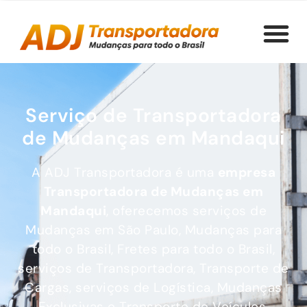
Serviço de Transportadora
de Mudanças em Mandaqui
A ADJ Transportadora é uma
empresa
Transportadora de Mudanças
em
Mandaqui
, oferecemos serviços de
Mudanças em São Paulo, Mudanças para
todo o Brasil, Fretes para todo o Brasil,
serviços de Transportadora, Transporte de
Cargas, serviços de Logística, Mudanças
Exclusivas e Transporte de Veículos.