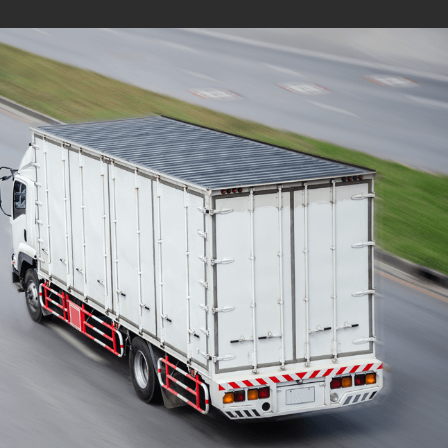
Mudanças Residenciais
com equipe especializada
e profissionais
cuidadosos
Solicite seu orçamento personalizado e
online sem compromisso com a nossa
equipe, consulte a opção de contratar o
serviço para a região que você deseja
mudar de endereço, deixe tudo conosco e
conte com uma empresa de tradição no
mercado de transporte de móveis.
ORÇAMENTO