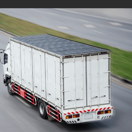
Mudanças Residenciais
com equipe especializada
e profissionais
cuidadosos
Solicite seu orçamento personalizado e
online sem compromisso com a nossa
equipe, consulte a opção de contratar o
serviço para a região que você deseja
mudar de endereço, deixe tudo conosco e
conte com uma empresa de tradição no
mercado de transporte de móveis.
ORÇAMENTO