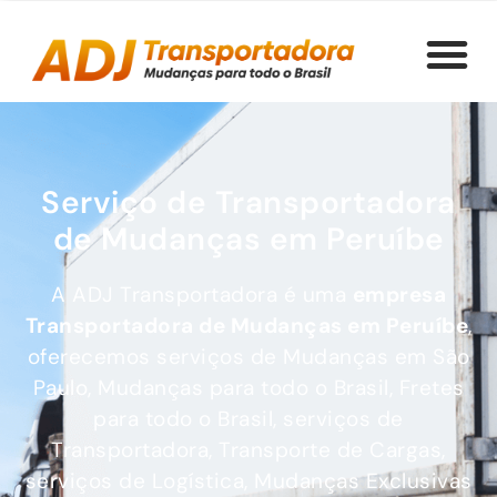
Serviço de Transportadora
de Mudanças em Peruíbe
A ADJ Transportadora é uma
empresa
Transportadora de Mudanças
em Peruíbe
,
oferecemos serviços de Mudanças em São
Paulo, Mudanças para todo o Brasil, Fretes
para todo o Brasil, serviços de
Transportadora, Transporte de Cargas,
serviços de Logística, Mudanças Exclusivas