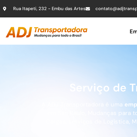
Rua Itapeti, 232 - Embu das Artes
contato@adjtransp
Em
Serviço de 
A ADJ Transportadora é uma
emp
em São Paulo, Mudanças para tod
Cargas, serviços de Logística, 