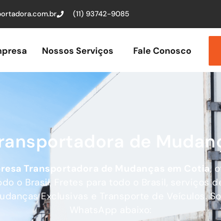
ortadora.com.br
(11) 93742-9085
presa
Nossos Serviços
Fale Conosco
Transportadora de Mudan
resa Transportadora de Mudanças
em Cotia
, 
o o Brasil, Fretes para todo o Brasil, serviços 
Mudanças Exclusivas e Transporte de Veículos. S
WhatsApp abaixo: