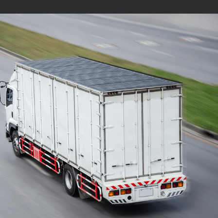
Mudanças Residenciais
com equipe especializada
e profissionais
cuidadosos
Solicite seu orçamento personalizado e
online sem compromisso com a nossa
equipe, consulte a opção de contratar o
serviço para a região que você deseja
mudar de endereço, deixe tudo conosco e
conte com uma empresa de tradição no
mercado de transporte de móveis.
ORÇAMENTO