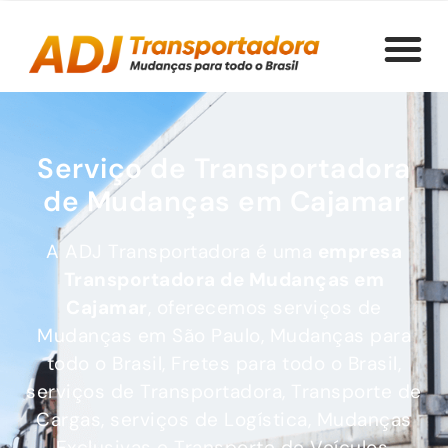
Serviço de Transportadora
de Mudanças em Cajamar
A ADJ Transportadora é uma
empresa
Transportadora de Mudanças
em
Cajamar
, oferecemos serviços de
Mudanças em São Paulo, Mudanças para
todo o Brasil, Fretes para todo o Brasil,
serviços de Transportadora, Transporte de
Cargas, serviços de Logística, Mudanças
Exclusivas e Transporte de Veículos.