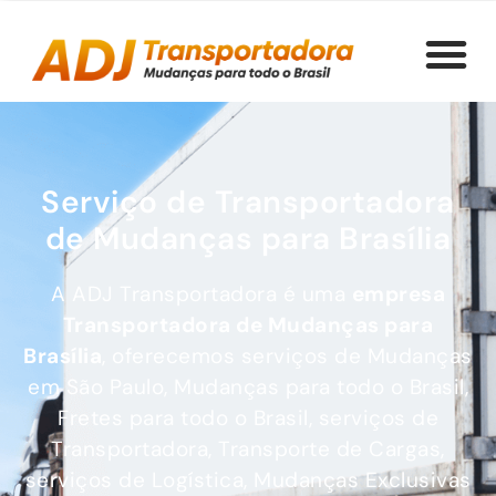
Serviço de Transportadora
de Mudanças para Brasília
A ADJ Transportadora é uma
empresa
Transportadora de Mudanças
para
Brasília
, oferecemos serviços de Mudanças
em São Paulo, Mudanças para todo o Brasil,
Fretes para todo o Brasil, serviços de
Transportadora, Transporte de Cargas,
serviços de Logística, Mudanças Exclusivas