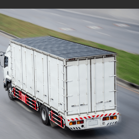
Mudanças Residenciais
com equipe especializada
e profissionais
cuidadosos
Solicite seu orçamento personalizado e
online sem compromisso com a nossa
equipe, consulte a opção de contratar o
serviço para a região que você deseja
mudar de endereço, deixe tudo conosco e
conte com uma empresa de tradição no
mercado de transporte de móveis.
ORÇAMENTO