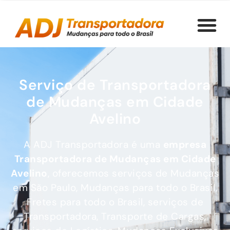
Serviço de Transportadora
de Mudanças em Cidade
Avelino
A ADJ Transportadora é uma
empresa
Transportadora de Mudanças
em Cidade
Avelino
, oferecemos serviços de Mudanças
em São Paulo, Mudanças para todo o Brasil,
Fretes para todo o Brasil, serviços de
Transportadora, Transporte de Cargas,