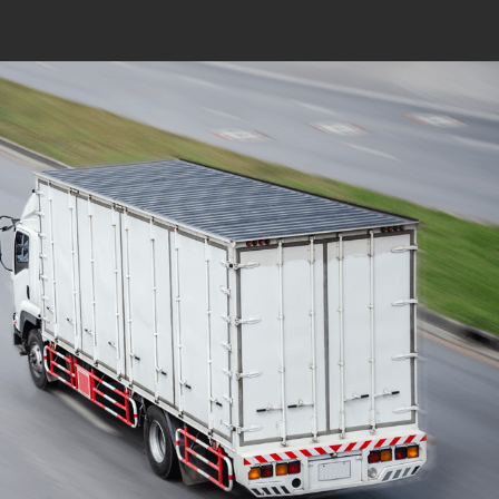
Mudanças Residenciais
com equipe especializada
e profissionais
cuidadosos
Solicite seu orçamento personalizado e
online sem compromisso com a nossa
equipe, consulte a opção de contratar o
serviço para a região que você deseja
mudar de endereço, deixe tudo conosco e
conte com uma empresa de tradição no
mercado de transporte de móveis.
ORÇAMENTO