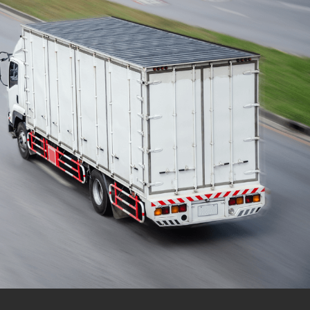
cuidadosos
Solicite seu orçamento personalizado e
online sem compromisso com a nossa
equipe, consulte a opção de contratar o
serviço para a região que você deseja
mudar de endereço, deixe tudo conosco e
conte com uma empresa de tradição no
mercado de transporte de móveis.
ORÇAMENTO