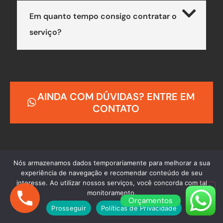
Em quanto tempo consigo contratar o
serviço?
AINDA COM DÚVIDAS? ENTRE EM
CONTATO
Nós armazenamos dados temporariamente para melhorar a sua
experiência de navegação e recomendar conteúdo de seu
interesse. Ao utilizar nossos serviços, você concorda com tal
monitoramento.
Para melhor atendê-lo,
Orçamentos
Prosseguir
Políticas de Privacidade
aceitamos todas as formas