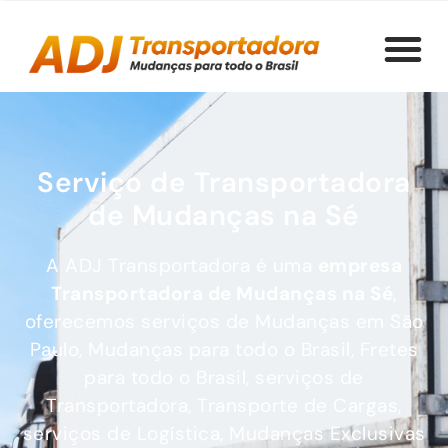
Serviço de Transportadora
de Mudanças na Sé
A ADJ Transportadora é uma
empresa
Transportadora de Mudanças
na Sé
,
oferecemos serviços de Mudanças em São
Paulo, Mudanças para todo o Brasil, Fretes
para todo o Brasil, serviços de
Transportadora, Transporte de Cargas,
serviços de Logística, Mudanças Exclusivas