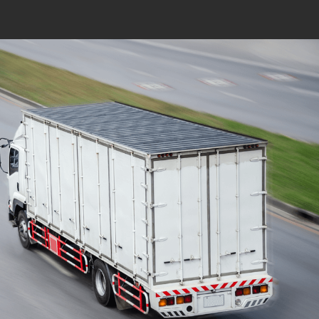
Mudanças Residenciais
com equipe especializada
e profissionais
cuidadosos
Solicite seu orçamento personalizado e
online sem compromisso com a nossa
equipe, consulte a opção de contratar o
serviço para a região que você deseja
mudar de endereço, deixe tudo conosco e
conte com uma empresa de tradição no
mercado de transporte de móveis.
ORÇAMENTO