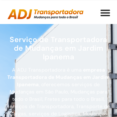
Serviço de Transportadora
de Mudanças em Jardim
Ipanema
A ADJ Transportadora é uma
empresa
Transportadora de Mudanças em
Jardim
Ipanema
, oferecemos serviços de
Mudanças em São Paulo, Mudanças para
todo o Brasil, Fretes para todo o Brasil,
serviços de Transportadora, Transporte de
Cargas, serviços de Logística, Mudanças