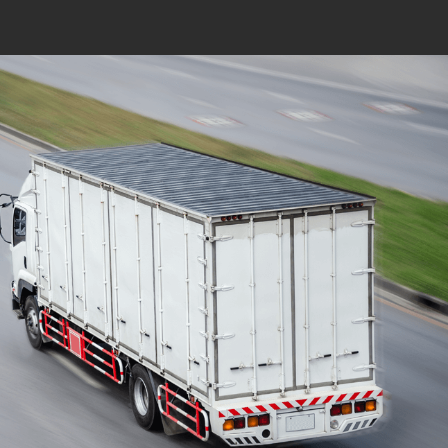
Mudanças Residenciais
com equipe especializada
e profissionais
cuidadosos
Solicite seu orçamento personalizado e
online sem compromisso com a nossa
equipe, consulte a opção de contratar o
serviço para a região que você deseja
mudar de endereço, deixe tudo conosco e
conte com uma empresa de tradição no
mercado de transporte de móveis.
ORÇAMENTO