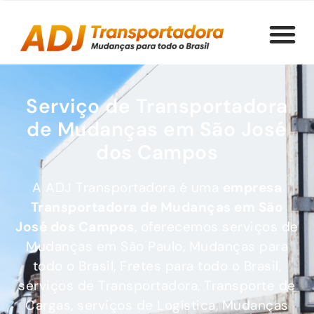
Serviço de Transportadora
de Mudanças em São José
dos Campos
A ADJ Transportadora é uma
empresa
Transportadora de Mudanças
em São
José dos Campos
, oferecemos serviços de
Mudanças em São Paulo, Mudanças para
todo o Brasil, Fretes para todo o Brasil,
serviços de Transportadora, Transporte de
Cargas, serviços de Logística, Mudanças