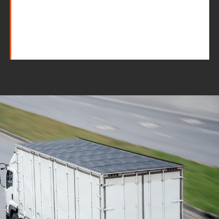
Mudanças Residenciais
com equipe especializada
e profissionais
cuidadosos
Solicite seu orçamento personalizado e
online sem compromisso com a nossa
equipe, consulte a opção de contratar o
serviço para a região que você deseja
mudar de endereço, deixe tudo conosco e