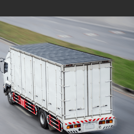
Mudanças Residenciais
com equipe especializada
e profissionais
cuidadosos
Solicite seu orçamento personalizado e
online sem compromisso com a nossa
equipe, consulte a opção de contratar o
serviço para a região que você deseja
mudar de endereço, deixe tudo conosco e
conte com uma empresa de tradição no
mercado de transporte de móveis.
ORÇAMENTO