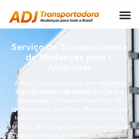
Serviço de Transportadora
de Mudanças para o
Amazonas
A ADJ Transportadora é uma
empresa
Transportadora de Mudanças
para o
Amazonas
, oferecemos serviços de
Mudanças em São Paulo, Mudanças para
todo o Brasil, Fretes para todo o Brasil,
serviços de Transportadora, Transporte de
Cargas, serviços de Logística, Mudanças