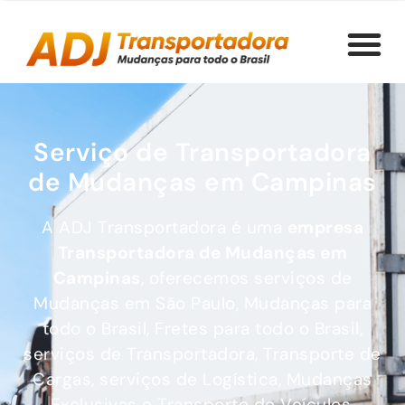
Serviço de Transportadora
de Mudanças em Campinas
A ADJ Transportadora é uma
empresa
Transportadora de Mudanças
em
Campinas
, oferecemos serviços de
Mudanças em São Paulo, Mudanças para
todo o Brasil, Fretes para todo o Brasil,
serviços de Transportadora, Transporte de
Cargas, serviços de Logística, Mudanças
Exclusivas e Transporte de Veículos.