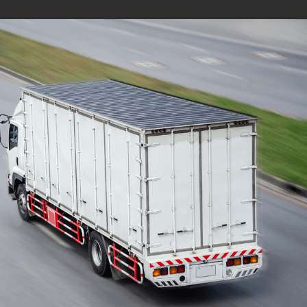
Mudanças Residenciais
com equipe especializada
e profissionais
cuidadosos
Solicite seu orçamento personalizado e
online sem compromisso com a nossa
equipe, consulte a opção de contratar o
serviço para a região que você deseja
mudar de endereço, deixe tudo conosco e
conte com uma empresa de tradição no
mercado de transporte de móveis.
ORÇAMENTO