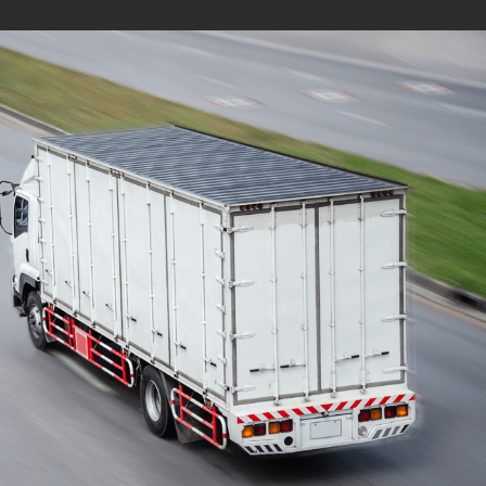
Mudanças Residenciais
com equipe especializada
e profissionais
cuidadosos
Solicite seu orçamento personalizado e
online sem compromisso com a nossa
equipe, consulte a opção de contratar o
serviço para a região que você deseja
mudar de endereço, deixe tudo conosco e
conte com uma empresa de tradição no
mercado de transporte de móveis.
ORÇAMENTO