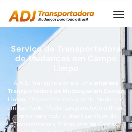
Serviço de Transportadora
de Mudanças em Campo
Limpo
A ADJ Transportadora é uma
empresa
Transportadora de Mudanças
em Campo
Limpo
, oferecemos serviços de Mudanças
em São Paulo, Mudanças para todo o Brasil,
Fretes para todo o Brasil, serviços de
Transportadora, Transporte de Cargas,