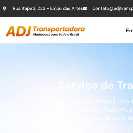
Rua Itapeti, 232 - Embu das Artes
contato@adjtransp
Em
Serviço de T
A ADJ Transportadora é uma
Mudanças em São Paulo, Mudanç
Transporte de Cargas, serviços d