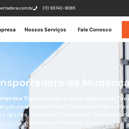
ortadora.com.br
(11) 93742-9085
presa
Nossos Serviços
Fale Conosco
ransportadora de Mudança
empresa Transportadora de Mudanças
em Tuc
as para todo o Brasil, Fretes para todo o Brasi
e Logística, Mudanças Exclusivas e Transporte de
pelo nosso WhatsApp abaixo: