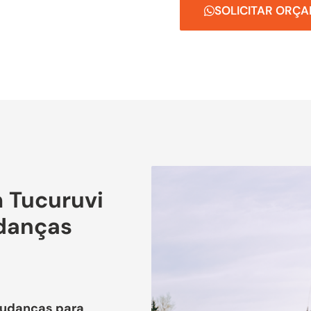
SOLICITAR ORÇ
 Tucuruvi
danças
Mudanças para