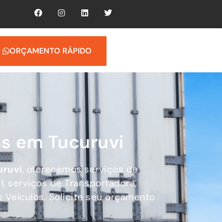
ORÇAMENTO RÁPIDO
s em Tucuruvi
uruvi
, oferecemos serviços de
l, serviços de Transportadora,
 Veículos. Solicite seu orçamento