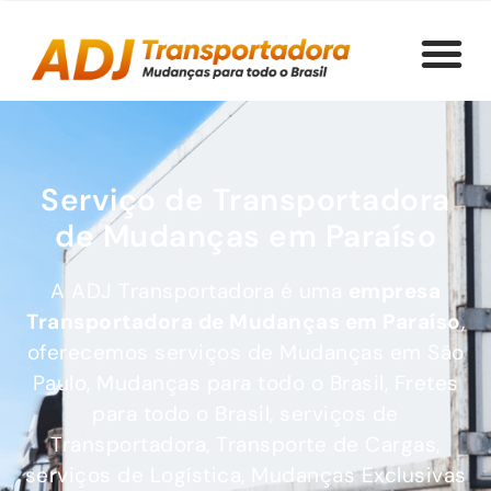
Serviço de Transportadora
de Mudanças em Paraíso
A ADJ Transportadora é uma
empresa
Transportadora de Mudanças
em Paraíso
,
oferecemos serviços de Mudanças em São
Paulo, Mudanças para todo o Brasil, Fretes
para todo o Brasil, serviços de
Transportadora, Transporte de Cargas,
serviços de Logística, Mudanças Exclusivas