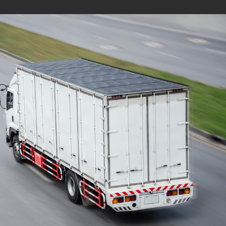
Mudanças Residenciais
com equipe especializada
e profissionais
cuidadosos
Solicite seu orçamento personalizado e
online sem compromisso com a nossa
equipe, consulte a opção de contratar o
serviço para a região que você deseja
mudar de endereço, deixe tudo conosco e
conte com uma empresa de tradição no
mercado de transporte de móveis.
ORÇAMENTO