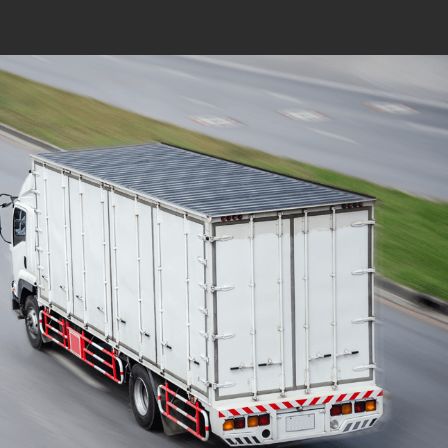
Mudanças Residenciais
com equipe especializada
e profissionais
cuidadosos
Solicite seu orçamento personalizado e
online sem compromisso com a nossa
equipe, consulte a opção de contratar o
serviço para a região que você deseja
mudar de endereço, deixe tudo conosco e
conte com uma empresa de tradição no
mercado de transporte de móveis.
ORÇAMENTO