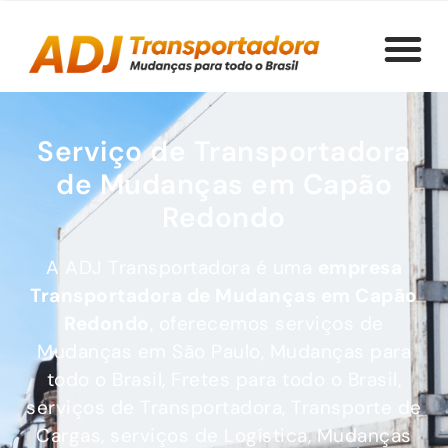
Serviço de Transportadora
de Mudanças em Capão
Redondo
A ADJ Transportadora é uma
empresa
Transportadora de Mudanças
em Capão
Redondo
, oferecemos serviços de
Mudanças em São Paulo, Mudanças para
todo o Brasil, Fretes para todo o Brasil,
serviços de Transportadora, Transporte de
Cargas, serviços de Logística, Mudanças