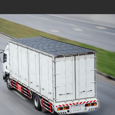
Mudanças Residenciais
com equipe especializada
e profissionais
cuidadosos
Solicite seu orçamento personalizado e
online sem compromisso com a nossa
equipe, consulte a opção de contratar o
serviço para a região que você deseja
mudar de endereço, deixe tudo conosco e
conte com uma empresa de tradição no
mercado de transporte de móveis.
ORÇAMENTO