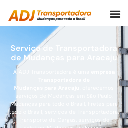
Serviço de Transportadora
de Mudanças para Aracaju
A ADJ Transportadora é uma
empresa
Transportadora de
Mudanças
para Aracaju
, oferecemos
serviços de Mudanças em São Paulo,
Mudanças para todo o Brasil, Fretes para
todo o Brasil, serviços de Transportadora,
Transporte de Cargas, serviços de
Logística, Mudanças Exclusivas e