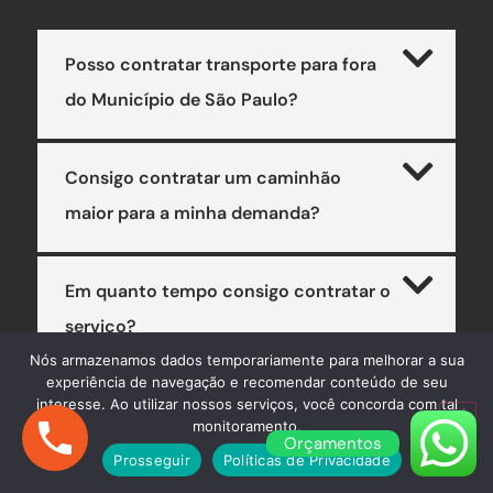
Posso contratar transporte para fora
do Município de São Paulo?
Consigo contratar um caminhão
maior para a minha demanda?
Em quanto tempo consigo contratar o
serviço?
Nós armazenamos dados temporariamente para melhorar a sua
experiência de navegação e recomendar conteúdo de seu
interesse. Ao utilizar nossos serviços, você concorda com tal
monitoramento.
Orçamentos
Prosseguir
Políticas de Privacidade
AINDA COM DÚVIDAS? ENTRE EM