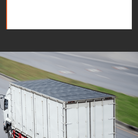
Mudanças Residenciais
com equipe especializada
e profissionais
cuidadosos
Solicite seu orçamento personalizado e
online sem compromisso com a nossa
equipe, consulte a opção de contratar o
serviço para a região que você deseja
mudar de endereço, deixe tudo conosco e
conte com uma empresa de tradição no