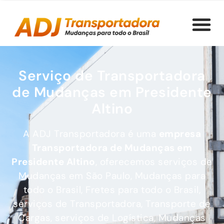
Serviço de Transportadora
de Mudanças em Presidente
Altino
A ADJ Transportadora é uma
empresa
Transportadora de Mudanças
em
Presidente Altino
, oferecemos serviços de
Mudanças em São Paulo, Mudanças para
todo o Brasil, Fretes para todo o Brasil,
serviços de Transportadora, Transporte de
Cargas, serviços de Logística, Mudanças